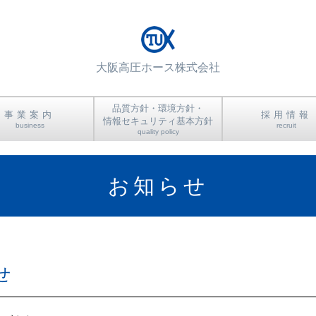
大阪高圧ホース株式会社
品質方針・環境方針・
事業案内
採用情報
情報セキュリティ基本方針
business
recruit
quality policy
品質方針・環境方針・
製品案内
技術紹介
品質管理
社員インタビ
求める人
募集要項
教育制度
情報セキュリティ基本方針
お知らせ
せ